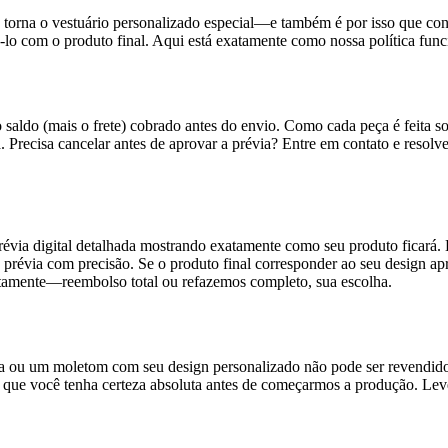
e torna o vestuário personalizado especial—e também é por isso que co
-lo com o produto final. Aqui está exatamente como nossa política func
do (mais o frete) cobrado antes do envio. Como cada peça é feita so
 Precisa cancelar antes de aprovar a prévia? Entre em contato e resol
évia digital detalhada mostrando exatamente como seu produto ficará. 
 prévia com precisão. Se o produto final corresponder ao seu design a
atamente—reembolso total ou refazemos completo, sua escolha.
a ou um moletom com seu design personalizado não pode ser revendido 
e você tenha certeza absoluta antes de começarmos a produção. Leve s